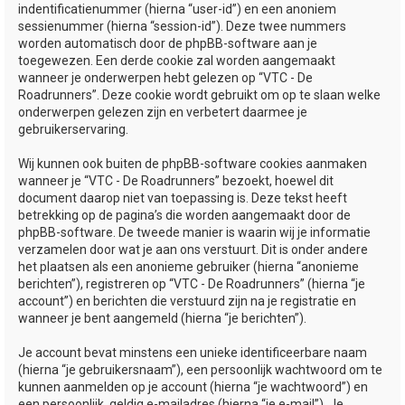
indentificatienummer (hierna “user-id”) en een anoniem
sessienummer (hierna “session-id”). Deze twee nummers
worden automatisch door de phpBB-software aan je
toegewezen. Een derde cookie zal worden aangemaakt
wanneer je onderwerpen hebt gelezen op “VTC - De
Roadrunners”. Deze cookie wordt gebruikt om op te slaan welke
onderwerpen gelezen zijn en verbetert daarmee je
gebruikerservaring.
Wij kunnen ook buiten de phpBB-software cookies aanmaken
wanneer je “VTC - De Roadrunners” bezoekt, hoewel dit
document daarop niet van toepassing is. Deze tekst heeft
betrekking op de pagina’s die worden aangemaakt door de
phpBB-software. De tweede manier is waarin wij je informatie
verzamelen door wat je aan ons verstuurt. Dit is onder andere
het plaatsen als een anonieme gebruiker (hierna “anonieme
berichten”), registreren op “VTC - De Roadrunners” (hierna “je
account”) en berichten die verstuurd zijn na je registratie en
wanneer je bent aangemeld (hierna “je berichten”).
Je account bevat minstens een unieke identificeerbare naam
(hierna “je gebruikersnaam”), een persoonlijk wachtwoord om te
kunnen aanmelden op je account (hierna “je wachtwoord”) en
een persoonlijk, geldig e-mailadres (hierna “je e-mail”). Je