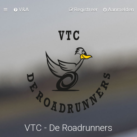
V&A
Registreer
Aanmelden
VTC - De Roadrunners