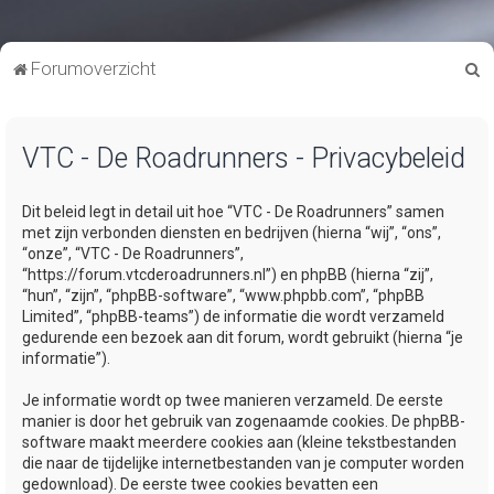
Z
Forumoverzicht
o
e
VTC - De Roadrunners - Privacybeleid
k
Dit beleid legt in detail uit hoe “VTC - De Roadrunners” samen
met zijn verbonden diensten en bedrijven (hierna “wij”, “ons”,
“onze”, “VTC - De Roadrunners”,
“https://forum.vtcderoadrunners.nl”) en phpBB (hierna “zij”,
“hun”, “zijn”, “phpBB-software”, “www.phpbb.com”, “phpBB
Limited”, “phpBB-teams”) de informatie die wordt verzameld
gedurende een bezoek aan dit forum, wordt gebruikt (hierna “je
informatie”).
Je informatie wordt op twee manieren verzameld. De eerste
manier is door het gebruik van zogenaamde cookies. De phpBB-
software maakt meerdere cookies aan (kleine tekstbestanden
die naar de tijdelijke internetbestanden van je computer worden
gedownload). De eerste twee cookies bevatten een