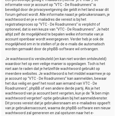
informatie voor je account op “VTC - De Roadrunners” is
beveiligd door de privacywetgeving die geldt in het land waar dit
forum gehost wordt. Alle informatie naast je gebruikersnaam, je
wachtwoord en je e-mailadres die vereist is bij het
registratieproces op “VTC - De Roadrunners” is verplicht of
optioneel, dat is een keuze van “VTC - De Roadrunners”. Je hebt
altijd zelf de mogelijkheid te bepalen welke informatie van je
account openbaar wordt weergegeven. Verder heb je ook de
mogelijkheid om in te stellen of je de e-mails die automatisch
worden gemaakt door de phpBB-software wil ontvangen.
Je wachtwoord is versleuteld (en kan niet worden ontsleuteld)
waardoor het op een veilige manier is opgeslagen. Toch is het
niet aan te raden dat je hetzelfde wachtwoord gebruikt op
meerdere websites. Je wachtwoord is het middel waarmee je op
je account op “VTC - De Roadrunners” kan aanmelden, bewaar
het dus veilig en geef het nooit aan iemand van VTC - De
Roadrunners”, phpBB of een andere derde partij. Als je het
wachtwoord van je account bent vergeten, kun je de “Ik ben mijn
wachtwoord vergeten”-optie gebruiken bij het aanmeldvenster.
Dit proces vereist dat je gebruikersnaam en e-mailadres opgeeft
van je gebruikersaccount, waarna de phpBB-software een nieuw
wachtwoord zal genereren en zal opsturen naar het e-