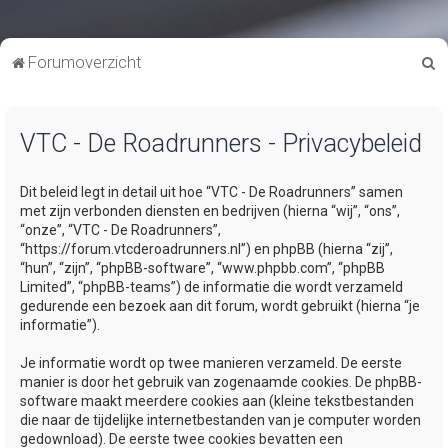
Z
Forumoverzicht
o
e
VTC - De Roadrunners - Privacybeleid
k
Dit beleid legt in detail uit hoe “VTC - De Roadrunners” samen
met zijn verbonden diensten en bedrijven (hierna “wij”, “ons”,
“onze”, “VTC - De Roadrunners”,
“https://forum.vtcderoadrunners.nl”) en phpBB (hierna “zij”,
“hun”, “zijn”, “phpBB-software”, “www.phpbb.com”, “phpBB
Limited”, “phpBB-teams”) de informatie die wordt verzameld
gedurende een bezoek aan dit forum, wordt gebruikt (hierna “je
informatie”).
Je informatie wordt op twee manieren verzameld. De eerste
manier is door het gebruik van zogenaamde cookies. De phpBB-
software maakt meerdere cookies aan (kleine tekstbestanden
die naar de tijdelijke internetbestanden van je computer worden
gedownload). De eerste twee cookies bevatten een