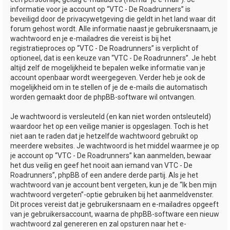
informatie voor je account op “VTC - De Roadrunners” is
beveiligd door de privacywetgeving die geldt in het land waar dit
forum gehost wordt. Alle informatie naast je gebruikersnaam, je
wachtwoord en je e-mailadres die vereist is bij het
registratieproces op “VTC - De Roadrunners” is verplicht of
optioneel, dat is een keuze van “VTC - De Roadrunners”. Je hebt
altijd zelf de mogelijkheid te bepalen welke informatie van je
account openbaar wordt weergegeven. Verder heb je ook de
mogelijkheid om in te stellen of je de e-mails die automatisch
worden gemaakt door de phpBB-software wil ontvangen.
Je wachtwoord is versleuteld (en kan niet worden ontsleuteld)
waardoor het op een veilige manier is opgeslagen. Toch is het
niet aan te raden dat je hetzelfde wachtwoord gebruikt op
meerdere websites. Je wachtwoord is het middel waarmee je op
je account op “VTC - De Roadrunners” kan aanmelden, bewaar
het dus veilig en geef het nooit aan iemand van VTC - De
Roadrunners”, phpBB of een andere derde partij. Als je het
wachtwoord van je account bent vergeten, kun je de “Ik ben mijn
wachtwoord vergeten”-optie gebruiken bij het aanmeldvenster.
Dit proces vereist dat je gebruikersnaam en e-mailadres opgeeft
van je gebruikersaccount, waarna de phpBB-software een nieuw
wachtwoord zal genereren en zal opsturen naar het e-