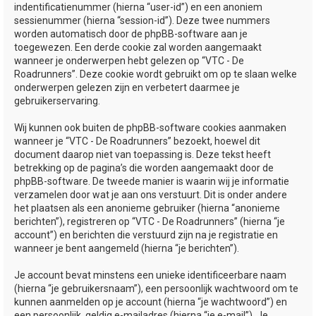
indentificatienummer (hierna “user-id”) en een anoniem
sessienummer (hierna “session-id”). Deze twee nummers
worden automatisch door de phpBB-software aan je
toegewezen. Een derde cookie zal worden aangemaakt
wanneer je onderwerpen hebt gelezen op “VTC - De
Roadrunners”. Deze cookie wordt gebruikt om op te slaan welke
onderwerpen gelezen zijn en verbetert daarmee je
gebruikerservaring.
Wij kunnen ook buiten de phpBB-software cookies aanmaken
wanneer je “VTC - De Roadrunners” bezoekt, hoewel dit
document daarop niet van toepassing is. Deze tekst heeft
betrekking op de pagina’s die worden aangemaakt door de
phpBB-software. De tweede manier is waarin wij je informatie
verzamelen door wat je aan ons verstuurt. Dit is onder andere
het plaatsen als een anonieme gebruiker (hierna “anonieme
berichten”), registreren op “VTC - De Roadrunners” (hierna “je
account”) en berichten die verstuurd zijn na je registratie en
wanneer je bent aangemeld (hierna “je berichten”).
Je account bevat minstens een unieke identificeerbare naam
(hierna “je gebruikersnaam”), een persoonlijk wachtwoord om te
kunnen aanmelden op je account (hierna “je wachtwoord”) en
een persoonlijk, geldig e-mailadres (hierna “je e-mail”). Je