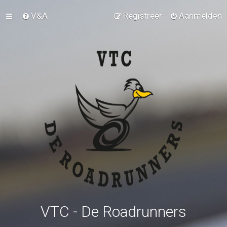
V&A
Registreer
Aanmelden
VTC - De Roadrunners