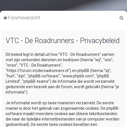
Z
Forumoverzicht
o
e
VTC - De Roadrunners - Privacybeleid
k
Dit beleid legt in detail uit hoe “VTC - De Roadrunners” samen
met zijn verbonden diensten en bedrijven (hierna “wij”, “ons”,
“onze”, “VTC - De Roadrunners”,
“https://forum.vtcderoadrunners.nl”) en phpBB (hierna “zij”,
“hun”, “zijn”, “phpBB-software”, “www.phpbb.com”, “phpBB
Limited”, “phpBB-teams”) de informatie die wordt verzameld
gedurende een bezoek aan dit forum, wordt gebruikt (hierna “je
informatie”).
Je informatie wordt op twee manieren verzameld. De eerste
manier is door het gebruik van zogenaamde cookies. De phpBB-
software maakt meerdere cookies aan (kleine tekstbestanden
die naar de tijdelijke internetbestanden van je computer worden
gedownload). De eerste twee cookies bevatten een