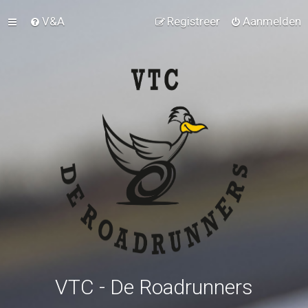
V&A
Registreer
Aanmelden
VTC - De Roadrunners