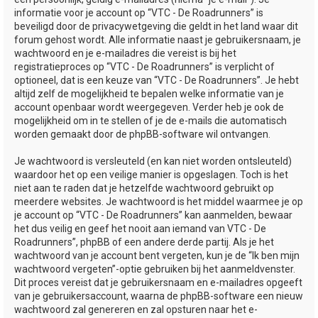
informatie voor je account op “VTC - De Roadrunners” is
beveiligd door de privacywetgeving die geldt in het land waar dit
forum gehost wordt. Alle informatie naast je gebruikersnaam, je
wachtwoord en je e-mailadres die vereist is bij het
registratieproces op “VTC - De Roadrunners” is verplicht of
optioneel, dat is een keuze van “VTC - De Roadrunners”. Je hebt
altijd zelf de mogelijkheid te bepalen welke informatie van je
account openbaar wordt weergegeven. Verder heb je ook de
mogelijkheid om in te stellen of je de e-mails die automatisch
worden gemaakt door de phpBB-software wil ontvangen.
Je wachtwoord is versleuteld (en kan niet worden ontsleuteld)
waardoor het op een veilige manier is opgeslagen. Toch is het
niet aan te raden dat je hetzelfde wachtwoord gebruikt op
meerdere websites. Je wachtwoord is het middel waarmee je op
je account op “VTC - De Roadrunners” kan aanmelden, bewaar
het dus veilig en geef het nooit aan iemand van VTC - De
Roadrunners”, phpBB of een andere derde partij. Als je het
wachtwoord van je account bent vergeten, kun je de “Ik ben mijn
wachtwoord vergeten”-optie gebruiken bij het aanmeldvenster.
Dit proces vereist dat je gebruikersnaam en e-mailadres opgeeft
van je gebruikersaccount, waarna de phpBB-software een nieuw
wachtwoord zal genereren en zal opsturen naar het e-