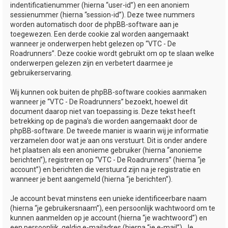
indentificatienummer (hierna “user-id”) en een anoniem
sessienummer (hierna “session-id”). Deze twee nummers
worden automatisch door de phpBB-software aan je
toegewezen. Een derde cookie zal worden aangemaakt
wanneer je onderwerpen hebt gelezen op “VTC - De
Roadrunners”. Deze cookie wordt gebruikt om op te slaan welke
onderwerpen gelezen zijn en verbetert daarmee je
gebruikerservaring.
Wij kunnen ook buiten de phpBB-software cookies aanmaken
wanneer je “VTC - De Roadrunners” bezoekt, hoewel dit
document daarop niet van toepassing is. Deze tekst heeft
betrekking op de pagina’s die worden aangemaakt door de
phpBB-software. De tweede manier is waarin wij je informatie
verzamelen door wat je aan ons verstuurt. Dit is onder andere
het plaatsen als een anonieme gebruiker (hierna “anonieme
berichten”), registreren op “VTC - De Roadrunners” (hierna “je
account”) en berichten die verstuurd zijn na je registratie en
wanneer je bent aangemeld (hierna “je berichten”).
Je account bevat minstens een unieke identificeerbare naam
(hierna “je gebruikersnaam”), een persoonlijk wachtwoord om te
kunnen aanmelden op je account (hierna “je wachtwoord”) en
een persoonlijk, geldig e-mailadres (hierna “je e-mail”). Je