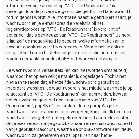
informatie voor je account op “VTC - De Roadrunners” is
beveiligd door de privacywetgeving die geldt in het land waar dit
forum gehost wordt. Alle informatie naast je gebruikersnaam, je
wachtwoord en je e-mailadres die vereist is bij het
registratieproces op “VTC - De Roadrunners” is verplicht of
optioneel, dat is een keuze van “VTC - De Roadrunners”. Je hebt
altijd zelf de mogelijkheid te bepalen welke informatie van je
account openbaar wordt weergegeven. Verder heb je ook de
mogelijkheid om in te stellen of je de e-mails die automatisch
worden gemaakt door de phpBB-software wil ontvangen.
Je wachtwoord is versleuteld (en kan niet worden ontsleuteld)
waardoor het op een veilige manier is opgeslagen. Toch is het
niet aan te raden dat je hetzelfde wachtwoord gebruikt op
meerdere websites. Je wachtwoord is het middel waarmee je op
je account op “VTC - De Roadrunners” kan aanmelden, bewaar
het dus veilig en geef het nooit aan iemand van VTC - De
Roadrunners”, phpBB of een andere derde partij. Als je het
wachtwoord van je account bent vergeten, kun je de “Ik ben mijn
wachtwoord vergeten”-optie gebruiken bij het aanmeldvenster.
Dit proces vereist dat je gebruikersnaam en e-mailadres opgeeft
van je gebruikersaccount, waarna de phpBB-software een nieuw
wachtwoord zal genereren en zal opsturen naar het e-