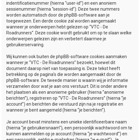
indentificatienummer (hierna “user-id”) en een anoniem
sessienummer (hierna “session-id”). Deze twee nummers
worden automatisch door de phpBB-software aan je
toegewezen. Een derde cookie zal worden aangemaakt
wanneer je onderwerpen hebt gelezen op “VTC - De
Roadrunners”. Deze cookie wordt gebruikt om op te slaan welke
onderwerpen gelezen zijn en verbetert daarmee je
gebruikerservaring.
Wij kunnen ook buiten de phpBB-software cookies aanmaken
wanneer je “VTC - De Roadrunners” bezoekt, hoewel dit
document daarop niet van toepassing is. Deze tekst heeft
betrekking op de pagina’s die worden aangemaakt door de
phpBB-software. De tweede manier is waarin wij je informatie
verzamelen door wat je aan ons verstuurt. Dit is onder andere
het plaatsen als een anonieme gebruiker (hierna “anonieme
berichten”), registreren op “VTC - De Roadrunners” (hierna “je
account”) en berichten die verstuurd zijn na je registratie en
wanneer je bent aangemeld (hierna “je berichten”).
Je account bevat minstens een unieke identificeerbare naam
(hierna “je gebruikersnaam”), een persoonlijk wachtwoord om te
kunnen aanmelden op je account (hierna “je wachtwoord”) en
een persoonlijk, geldig e-mailadres (hierna “je e-mail”). Je