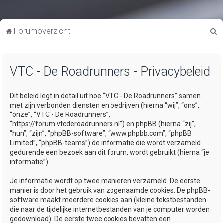
Z
Forumoverzicht
o
e
VTC - De Roadrunners - Privacybeleid
k
Dit beleid legt in detail uit hoe “VTC - De Roadrunners” samen
met zijn verbonden diensten en bedrijven (hierna “wij”, “ons”,
“onze”, “VTC - De Roadrunners”,
“https://forum.vtcderoadrunners.nl”) en phpBB (hierna “zij”,
“hun”, “zijn”, “phpBB-software”, “www.phpbb.com”, “phpBB
Limited”, “phpBB-teams”) de informatie die wordt verzameld
gedurende een bezoek aan dit forum, wordt gebruikt (hierna “je
informatie”).
Je informatie wordt op twee manieren verzameld. De eerste
manier is door het gebruik van zogenaamde cookies. De phpBB-
software maakt meerdere cookies aan (kleine tekstbestanden
die naar de tijdelijke internetbestanden van je computer worden
gedownload). De eerste twee cookies bevatten een