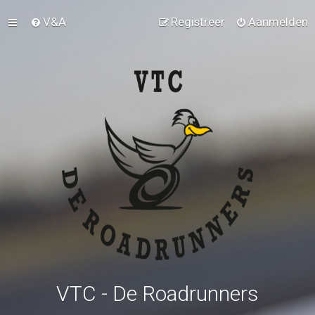
V&A
Registreer
Aanmelden
VTC - De Roadrunners