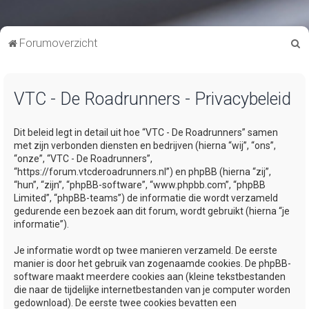
Z
Forumoverzicht
o
e
VTC - De Roadrunners - Privacybeleid
k
Dit beleid legt in detail uit hoe “VTC - De Roadrunners” samen
met zijn verbonden diensten en bedrijven (hierna “wij”, “ons”,
“onze”, “VTC - De Roadrunners”,
“https://forum.vtcderoadrunners.nl”) en phpBB (hierna “zij”,
“hun”, “zijn”, “phpBB-software”, “www.phpbb.com”, “phpBB
Limited”, “phpBB-teams”) de informatie die wordt verzameld
gedurende een bezoek aan dit forum, wordt gebruikt (hierna “je
informatie”).
Je informatie wordt op twee manieren verzameld. De eerste
manier is door het gebruik van zogenaamde cookies. De phpBB-
software maakt meerdere cookies aan (kleine tekstbestanden
die naar de tijdelijke internetbestanden van je computer worden
gedownload). De eerste twee cookies bevatten een