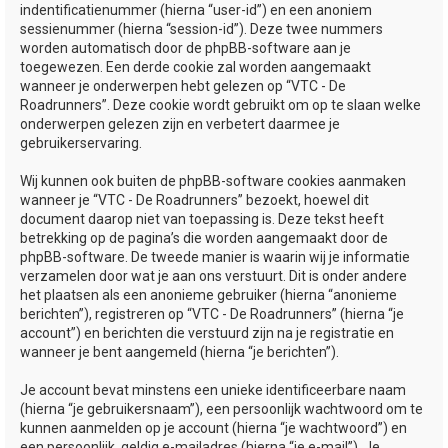
indentificatienummer (hierna “user-id”) en een anoniem
sessienummer (hierna “session-id”). Deze twee nummers
worden automatisch door de phpBB-software aan je
toegewezen. Een derde cookie zal worden aangemaakt
wanneer je onderwerpen hebt gelezen op “VTC - De
Roadrunners”. Deze cookie wordt gebruikt om op te slaan welke
onderwerpen gelezen zijn en verbetert daarmee je
gebruikerservaring.
Wij kunnen ook buiten de phpBB-software cookies aanmaken
wanneer je “VTC - De Roadrunners” bezoekt, hoewel dit
document daarop niet van toepassing is. Deze tekst heeft
betrekking op de pagina’s die worden aangemaakt door de
phpBB-software. De tweede manier is waarin wij je informatie
verzamelen door wat je aan ons verstuurt. Dit is onder andere
het plaatsen als een anonieme gebruiker (hierna “anonieme
berichten”), registreren op “VTC - De Roadrunners” (hierna “je
account”) en berichten die verstuurd zijn na je registratie en
wanneer je bent aangemeld (hierna “je berichten”).
Je account bevat minstens een unieke identificeerbare naam
(hierna “je gebruikersnaam”), een persoonlijk wachtwoord om te
kunnen aanmelden op je account (hierna “je wachtwoord”) en
een persoonlijk, geldig e-mailadres (hierna “je e-mail”). Je