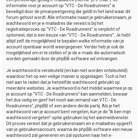
informatie voor je account op “VTC - De Roadrunners” is
beveiligd door de privacywetgeving die geldt in het land waar dit
forum gehost wordt. Alle informatie naast je gebruikersnaam, je
wachtwoord en je e-mailadres die vereist is bij het
registratieproces op “VTC - De Roadrunners” is verplicht of
optioneel, dat is een keuze van “VTC - De Roadrunners”. Je hebt
altijd zelf de mogelijkheid te bepalen welke informatie van je
account openbaar wordt weergegeven. Verder heb je ook de
mogelijkheid om in te stellen of je de e-mails die automatisch
worden gemaakt door de phpBB-software wil ontvangen.
Je wachtwoord is versleuteld (en kan niet worden ontsleuteld)
waardoor het op een veilige manier is opgeslagen. Toch is het
niet aan te raden dat je hetzelfde wachtwoord gebruikt op
meerdere websites. Je wachtwoord is het middel waarmee je op
je account op “VTC - De Roadrunners” kan aanmelden, bewaar
het dus veilig en geef het nooit aan iemand van VTC - De
Roadrunners”, phpBB of een andere derde partij. Als je het
wachtwoord van je account bent vergeten, kun je de “Ik ben mijn
wachtwoord vergeten”-optie gebruiken bij het aanmeldvenster.
Dit proces vereist dat je gebruikersnaam en e-mailadres opgeeft
van je gebruikersaccount, waarna de phpBB-software een nieuw
wachtwoord zal genereren en zal opsturen naar het e-