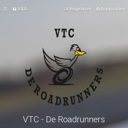
V&A
Registreer
Aanmelden
VTC - De Roadrunners