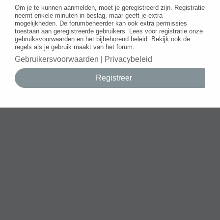
Om je te kunnen aanmelden, moet je geregistreerd zijn. Registratie
neemt enkele minuten in beslag, maar geeft je extra
mogelijkheden. De forumbeheerder kan ook extra permissies
toestaan aan geregistreerde gebruikers. Lees voor registratie onze
gebruiksvoorwaarden en het bijbehorend beleid. Bekijk ook de
regels als je gebruik maakt van het forum.
Gebruikersvoorwaarden
|
Privacybeleid
Registreer