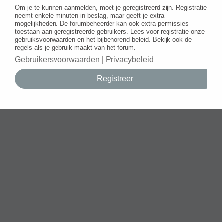
Om je te kunnen aanmelden, moet je geregistreerd zijn. Registratie
neemt enkele minuten in beslag, maar geeft je extra
mogelijkheden. De forumbeheerder kan ook extra permissies
toestaan aan geregistreerde gebruikers. Lees voor registratie onze
gebruiksvoorwaarden en het bijbehorend beleid. Bekijk ook de
regels als je gebruik maakt van het forum.
Gebruikersvoorwaarden
|
Privacybeleid
Registreer