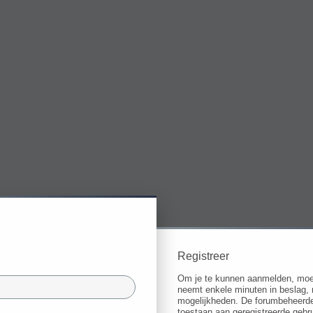
Registreer
Om je te kunnen aanmelden, moet j
neemt enkele minuten in beslag, 
mogelijkheden. De forumbeheerde
toestaan aan geregistreerde gebru