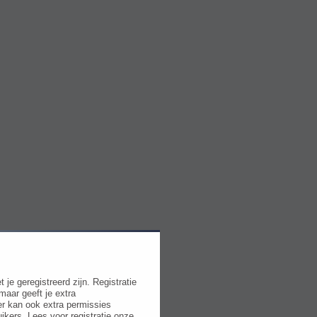
e geregistreerd zijn. Registratie
maar geeft je extra
r kan ook extra permissies
ikers. Lees voor registratie onze