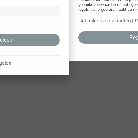
gebruiksvoorwaarden en het bijbe
regels als je gebruik maakt van h
Gebruikersvoorwaarden
|
P
Reg
geten