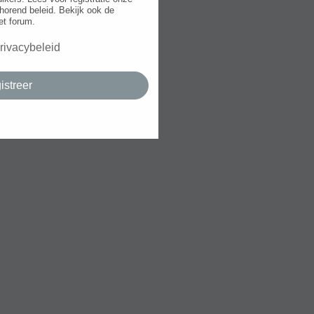
horend beleid. Bekijk ook de
et forum.
rivacybeleid
istreer