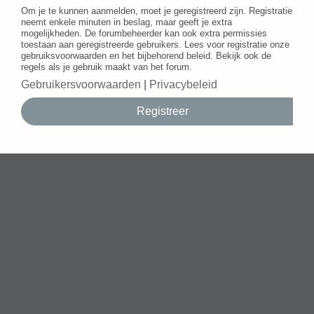
Om je te kunnen aanmelden, moet je geregistreerd zijn. Registratie
neemt enkele minuten in beslag, maar geeft je extra
mogelijkheden. De forumbeheerder kan ook extra permissies
toestaan aan geregistreerde gebruikers. Lees voor registratie onze
gebruiksvoorwaarden en het bijbehorend beleid. Bekijk ook de
regels als je gebruik maakt van het forum.
Gebruikersvoorwaarden
|
Privacybeleid
Registreer