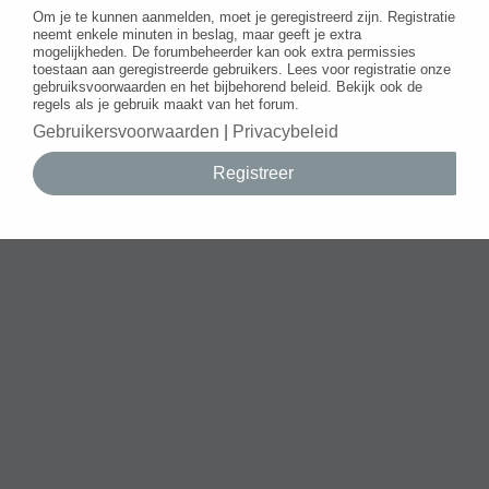
Om je te kunnen aanmelden, moet je geregistreerd zijn. Registratie
neemt enkele minuten in beslag, maar geeft je extra
mogelijkheden. De forumbeheerder kan ook extra permissies
toestaan aan geregistreerde gebruikers. Lees voor registratie onze
gebruiksvoorwaarden en het bijbehorend beleid. Bekijk ook de
regels als je gebruik maakt van het forum.
Gebruikersvoorwaarden
|
Privacybeleid
Registreer