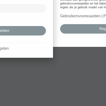
gebruiksvoorwaarden en het bijbe
regels als je gebruik maakt van h
Gebruikersvoorwaarden
|
P
Reg
geten