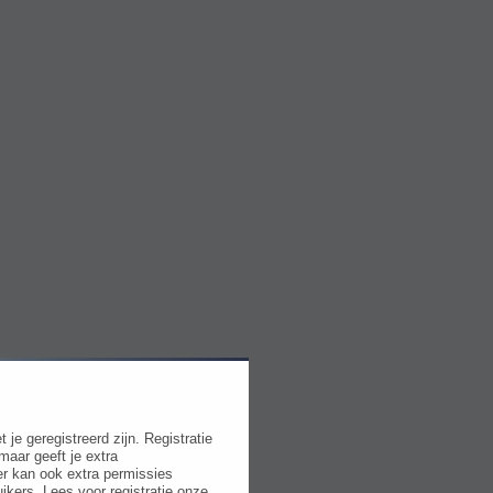
e geregistreerd zijn. Registratie
maar geeft je extra
r kan ook extra permissies
ikers. Lees voor registratie onze