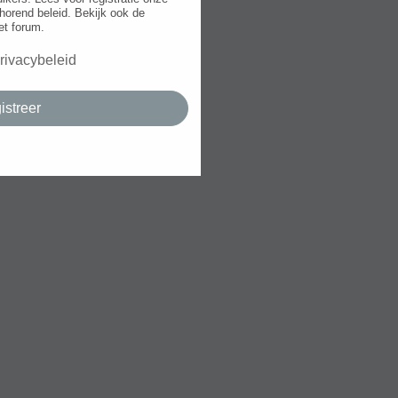
horend beleid. Bekijk ook de
et forum.
rivacybeleid
istreer