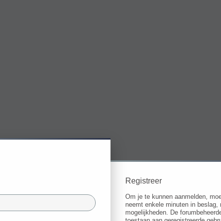
Registreer
Om je te kunnen aanmelden, moet j
neemt enkele minuten in beslag, 
mogelijkheden. De forumbeheerde
toestaan aan geregistreerde gebru