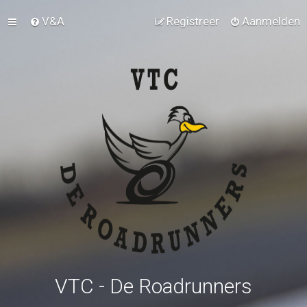
V&A
Registreer
Aanmelden
VTC - De Roadrunners