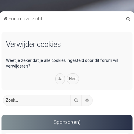
Z
Forumoverzicht
o
e
Verwijder cookies
k
Weet je zeker dat je alle cookies ingesteld door dit forum wil
verwijderen?
Zoek
Uitgebreid zoeken
Sponsor(en)