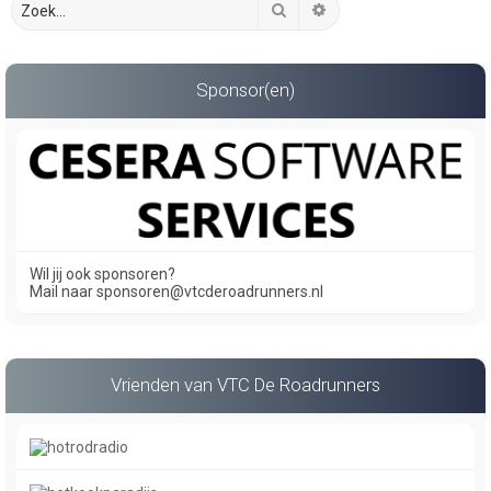
Zoek
Uitgebreid zoeken
Sponsor(en)
Wil jij ook sponsoren?
Mail naar sponsoren@vtcderoadrunners.nl
Vrienden van VTC De Roadrunners