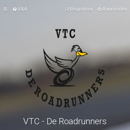
V&A
Registreer
Aanmelden
VTC - De Roadrunners