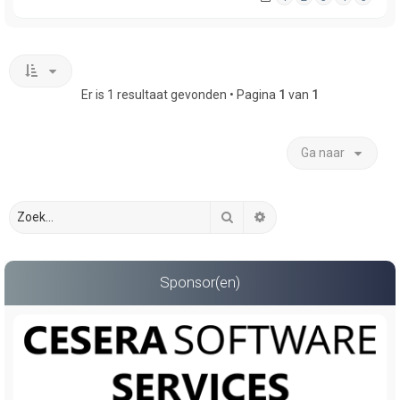
Er is 1 resultaat gevonden • Pagina
1
van
1
Ga naar
Zoek
Uitgebreid zoeken
Sponsor(en)