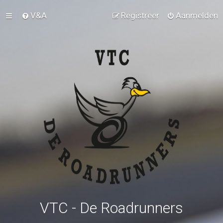
V&A
Registreer
Aanmelden
VTC - De Roadrunners