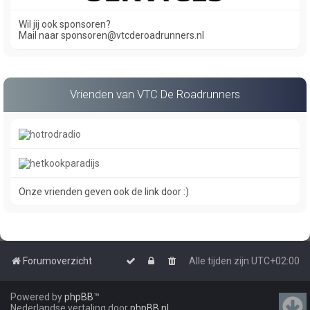
Wil jij ook sponsoren?
Mail naar sponsoren@vtcderoadrunners.nl
Vrienden van VTC De Roadrunners
Onze vrienden geven ook de link door :)
Forumoverzicht
Alle tijden zijn
UTC+02:00
Powered by
phpBB
™
Nederlandse vertaling door
phpBB.nl
.