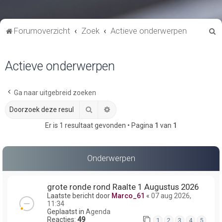
Z
Forumoverzicht
Zoek
Actieve onderwerpen
o
e
Actieve onderwerpen
k
Ga naar uitgebreid zoeken
Zoek
Uitgebreid zoeken
Er is 1 resultaat gevonden • Pagina
1
van
1
Onderwerpen
grote ronde rond Raalte 1 Augustus 2026
Laatste bericht door
Marco_61
«
07 aug 2026,
11:34
Geplaatst in
Agenda
Reacties:
49
1
2
3
4
5