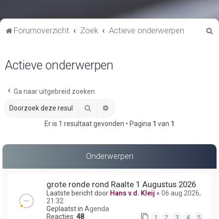
Z
Forumoverzicht
Zoek
Actieve onderwerpen
o
e
Actieve onderwerpen
k
Ga naar uitgebreid zoeken
Zoek
Uitgebreid zoeken
Er is 1 resultaat gevonden • Pagina
1
van
1
Onderwerpen
grote ronde rond Raalte 1 Augustus 2026
Laatste bericht door
Hans v.d. Kleij
«
06 aug 2026,
21:32
Geplaatst in
Agenda
Reacties:
48
1
2
3
4
5