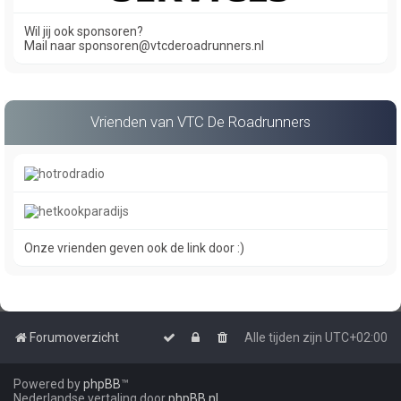
Wil jij ook sponsoren?
Mail naar sponsoren@vtcderoadrunners.nl
Vrienden van VTC De Roadrunners
Onze vrienden geven ook de link door :)
Forumoverzicht
Alle tijden zijn
UTC+02:00
Powered by
phpBB
™
Nederlandse vertaling door
phpBB.nl
.