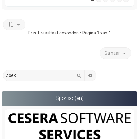
Er is 1 resultaat gevonden • Pagina
1
van
1
Ga naar
Zoek
Uitgebreid zoeken
Sponsor(en)