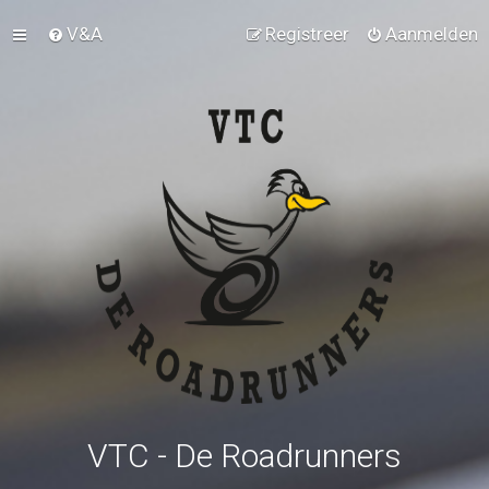
V&A
Registreer
Aanmelden
VTC - De Roadrunners