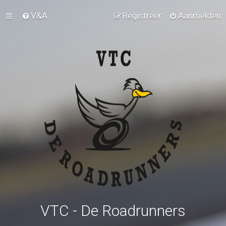
V&A
Registreer
Aanmelden
VTC - De Roadrunners