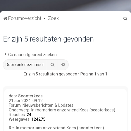
Z
Forumoverzicht
Zoek
o
e
Er zijn 5 resultaten gevonden
k
Ga naar uitgebreid zoeken
Zoek
Uitgebreid zoeken
Er zijn 5 resultaten gevonden • Pagina
1
van
1
door
Scooterkees
21 apr 2024, 09:12
Forum:
Nieuwsberichten & Updates
Onderwerp:
In memoriam onze vriend Kees (scooterkees)
Reacties:
24
Weergaves:
124275
Re: In memoriam onze vriend Kees (scooterkees)