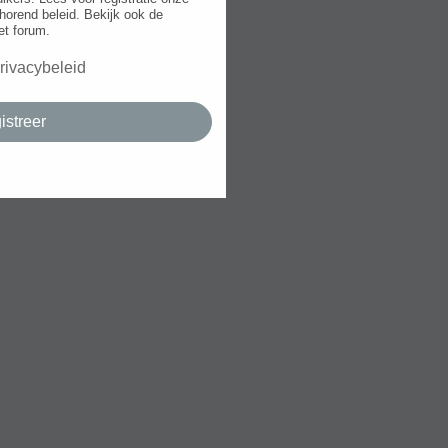
horend beleid. Bekijk ook de
et forum.
rivacybeleid
istreer