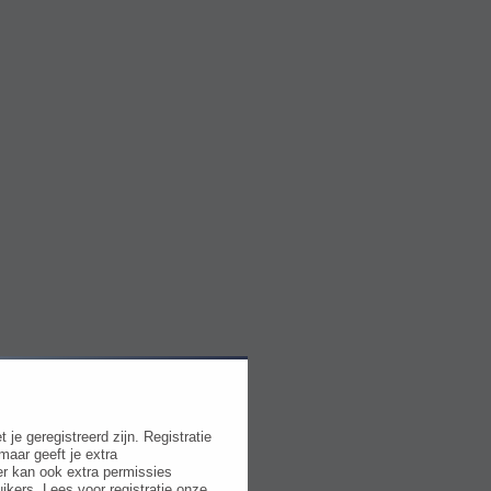
e geregistreerd zijn. Registratie
maar geeft je extra
r kan ook extra permissies
ikers. Lees voor registratie onze