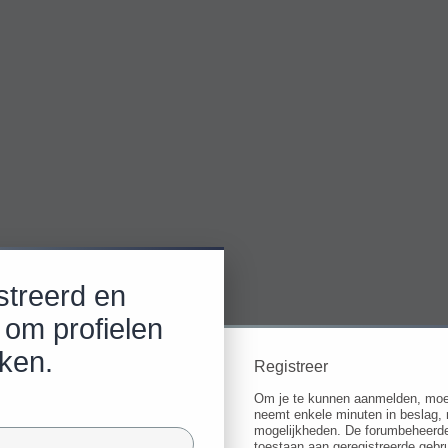
streerd en
 om profielen
jken.
Registreer
Om je te kunnen aanmelden, moet j
neemt enkele minuten in beslag, 
mogelijkheden. De forumbeheerde
toestaan aan geregistreerde gebru