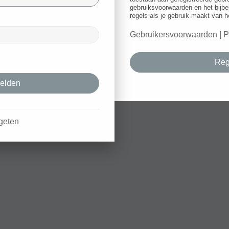
gebruiksvoorwaarden en het bijbe
regels als je gebruik maakt van h
Gebruikersvoorwaarden
|
P
Reg
geten