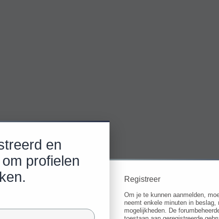
streerd en
 om profielen
jken.
Registreer
Om je te kunnen aanmelden, moet j
neemt enkele minuten in beslag, 
mogelijkheden. De forumbeheerde
toestaan aan geregistreerde gebru