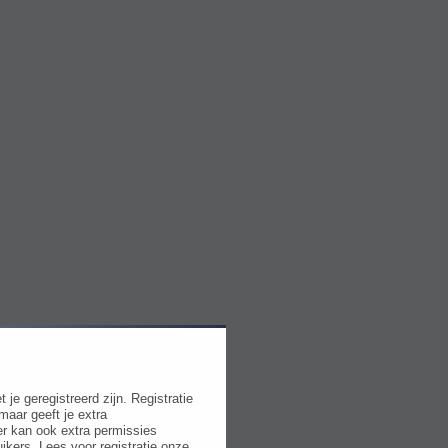
e geregistreerd zijn. Registratie
maar geeft je extra
r kan ook extra permissies
ikers. Lees voor registratie onze