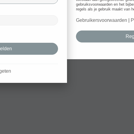
gebruiksvoorwaarden en het bijbe
regels als je gebruik maakt van h
Gebruikersvoorwaarden
|
P
Reg
geten