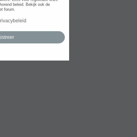
horend beleid. Bekijk ook de
et forum.
rivacybeleid
istreer