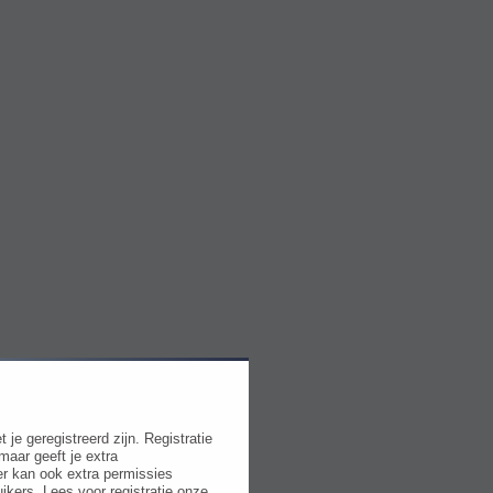
e geregistreerd zijn. Registratie
maar geeft je extra
r kan ook extra permissies
ikers. Lees voor registratie onze