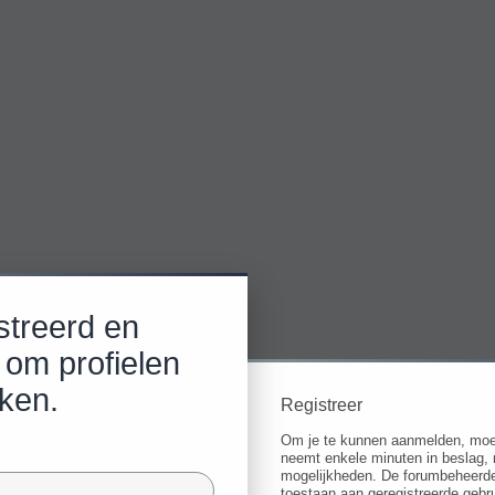
streerd en
 om profielen
jken.
Registreer
Om je te kunnen aanmelden, moet j
neemt enkele minuten in beslag, 
mogelijkheden. De forumbeheerde
toestaan aan geregistreerde gebru