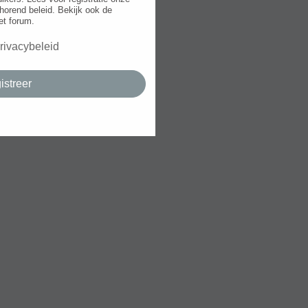
horend beleid. Bekijk ook de
et forum.
rivacybeleid
istreer