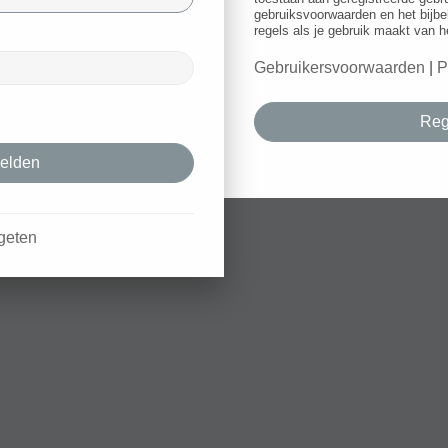
gebruiksvoorwaarden en het bijbe
regels als je gebruik maakt van h
Gebruikersvoorwaarden
|
P
Reg
geten