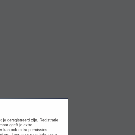
e geregistreerd zijn. Registratie
maar geeft je extra
r kan ook extra permissies
ikers. Lees voor registratie onze