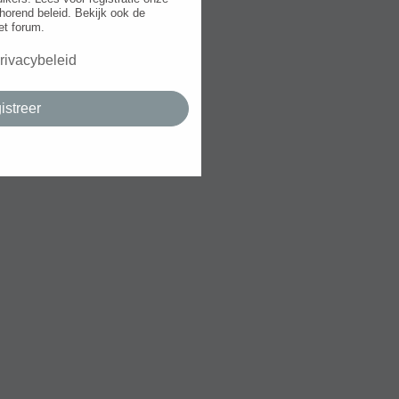
horend beleid. Bekijk ook de
et forum.
rivacybeleid
istreer