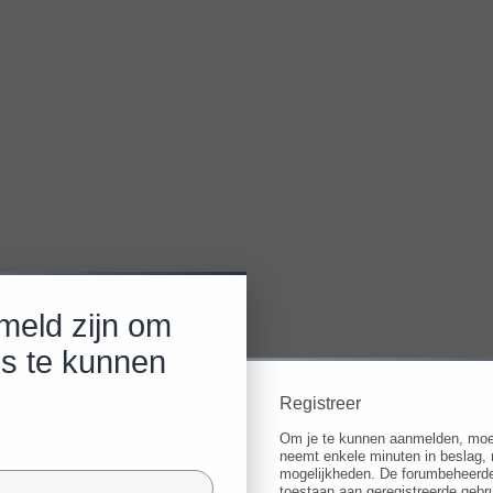
meld zijn om
ls te kunnen
Registreer
Om je te kunnen aanmelden, moet j
neemt enkele minuten in beslag, 
mogelijkheden. De forumbeheerde
toestaan aan geregistreerde gebru