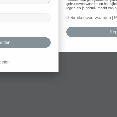
gebruiksvoorwaarden en het bijbe
regels als je gebruik maakt van h
Gebruikersvoorwaarden
|
P
Reg
geten