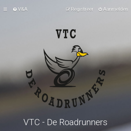
V&A
Registreer
Aanmelden
VTC - De Roadrunners