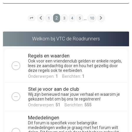
2
…
1
3
4
5
10
Pagina
Vorige
2
van
10
Volgende
Welkom bij VTC de Roadrunners
Regels en waarden
Ook voor een vriendenclub gelden er enkele regels,
lees ze aandachtig door en hou het gezellig door
deze regels ook te eerbieden.
Onderwerpen:
1
Berichten:
1
Stel je voor aan de club
Wij zijn benieuwd naar jouw verhaal en waarom je
gekozen hebt om bij ons te registreren!
Onderwerpen:
51
Berichten:
555
Mededelingen
Dit forum is specifiek voor belangrijke
mededelingen welke je graag met het forum wilt