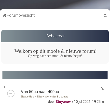
Z
Forumoverzicht
o
e
k
Beheerder
Welkom op dit mooie & nieuwe forum!
Op weg naar een mooi & nieuw begin!
Van 50cc naar 400cc
»
Slappe Hap
Nieuwsberichten & Updates
door
Stoyanov
« 10 jul 2026, 19:25