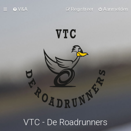
V&A
Registreer
Aanmelden
VTC - De Roadrunners