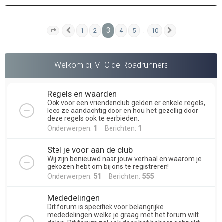
3
…
1
2
4
5
10
Pagina
Vorige
3
van
10
Volgende
Welkom bij VTC de Roadrunners
Regels en waarden
Ook voor een vriendenclub gelden er enkele regels,
lees ze aandachtig door en hou het gezellig door
deze regels ook te eerbieden.
Onderwerpen:
1
Berichten:
1
Stel je voor aan de club
Wij zijn benieuwd naar jouw verhaal en waarom je
gekozen hebt om bij ons te registreren!
Onderwerpen:
51
Berichten:
555
Mededelingen
Dit forum is specifiek voor belangrijke
mededelingen welke je graag met het forum wilt