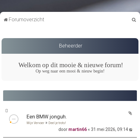
Z
Forumoverzicht
o
e
k
Beheerder
Welkom op dit mooie & nieuwe forum!
Op weg naar een mooi & nieuw begin!
Een BMW jonguh.
»
Mijn Vervoer
Deel je trots!
door
martin66
« 31 mei 2026, 09:14