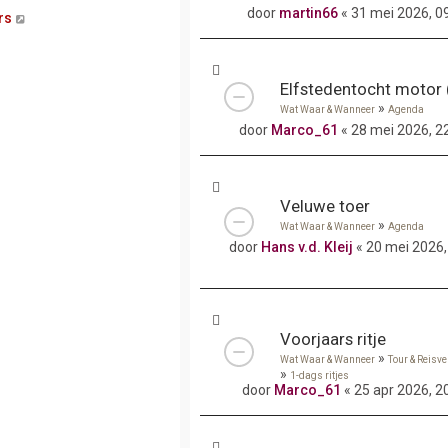
door
martin66
« 31 mei 2026, 0
B
rs
e
k
i
j
k
»
Wat Waar & Wanneer
Agenda
l
a
door
Marco_61
« 28 mei 2026, 2
a
t
s
t
Veluwe toer
e
b
»
Wat Waar & Wanneer
Agenda
e
door
Hans v.d. Kleij
« 20 mei 2026,
r
i
c
h
t
Voorjaars ritje
»
Wat Waar & Wanneer
Tour & Reisv
»
1-dags ritjes
door
Marco_61
« 25 apr 2026, 2