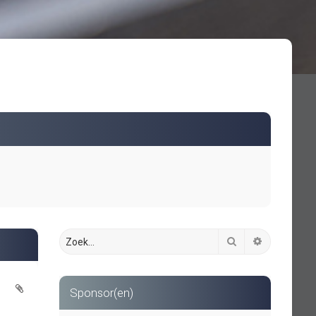
Zoek
Uitgebreid 
Sponsor(en)