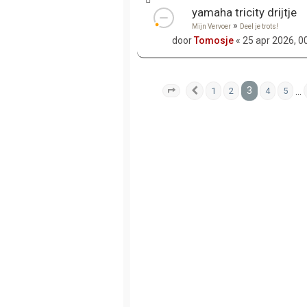
yamaha tricity drijtje
»
Mijn Vervoer
Deel je trots!
door
Tomosje
« 25 apr 2026, 0
3
…
1
2
4
5
Pagina
Vorige
3
van
10