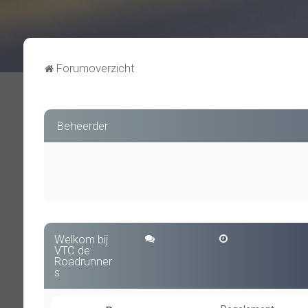
Forumoverzicht
Beheerder
Welkom bij
VTC de
Roadrunner
s