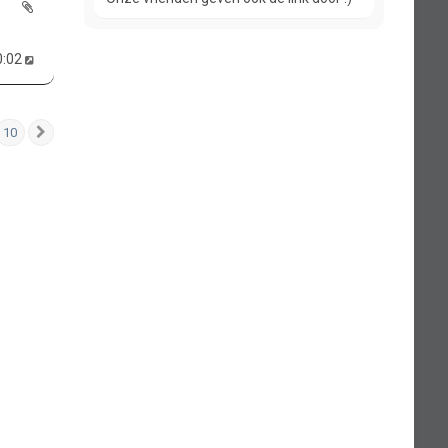
0:02
10
Volgende