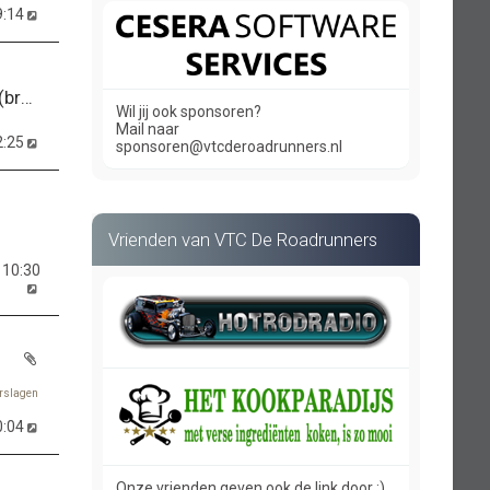
9:14
Elfstedentocht motor (bromfiets) 2027.!
Wil jij ook sponsoren?
Mail naar
2:25
sponsoren@vtcderoadrunners.nl
Vrienden van VTC De Roadrunners
 10:30
erslagen
0:04
Onze vrienden geven ook de link door :)