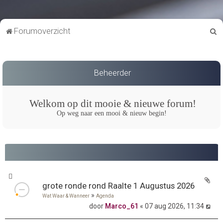
Z
Forumoverzicht
o
e
k
Beheerder
Welkom op dit mooie & nieuwe forum!
Op weg naar een mooi & nieuw begin!
grote ronde rond Raalte 1 Augustus 2026
»
Wat Waar & Wanneer
Agenda
door
Marco_61
« 07 aug 2026, 11:34