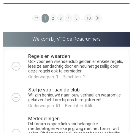
1
…
2
3
4
5
10
Pagina
1
van
10
Volgende
Welkom bij VTC de Roadrunners
Regels en waarden
Ook voor een vriendenclub gelden er enkele regels,
lees ze aandachtig door en hou het gezellig door
deze regels ook te eerbieden.
Onderwerpen:
1
Berichten:
1
Stel je voor aan de club
Wij zijn benieuwd naar jouw verhaal en waarom je
gekozen hebt om bij ons te registreren!
Onderwerpen:
51
Berichten:
555
Mededelingen
Dit forum is specifiek voor belangrijke
mededelingen welke je graag met het forum wilt