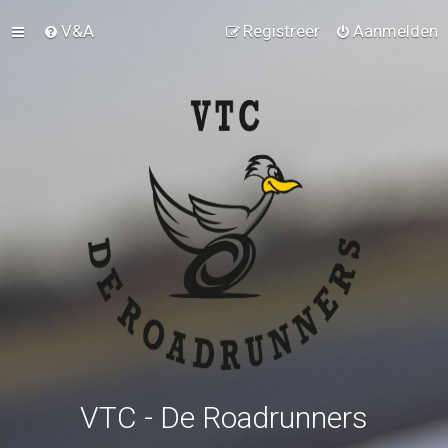
V&A
Registreer
Aanmelden
VTC - De Roadrunners