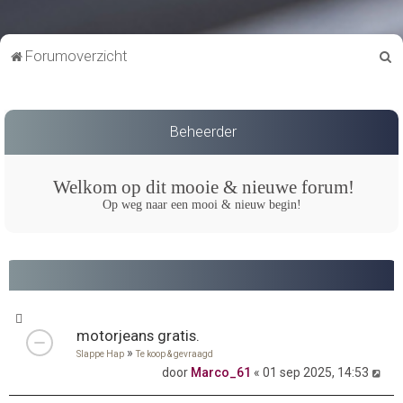
Z
Forumoverzicht
o
e
k
Beheerder
Welkom op dit mooie & nieuwe forum!
Op weg naar een mooi & nieuw begin!
motorjeans gratis.
»
Slappe Hap
Te koop & gevraagd
door
Marco_61
« 01 sep 2025, 14:53