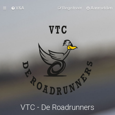
V&A
Registreer
Aanmelden
VTC - De Roadrunners