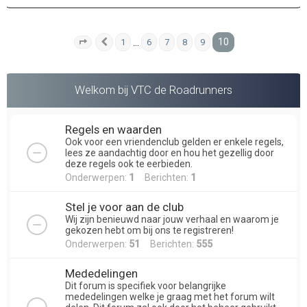
10
…
1
6
7
8
9
Pagina
Vorige
10
van
10
Welkom bij VTC de Roadrunners
Regels en waarden
Ook voor een vriendenclub gelden er enkele regels,
lees ze aandachtig door en hou het gezellig door
deze regels ook te eerbieden.
Onderwerpen:
1
Berichten:
1
Stel je voor aan de club
Wij zijn benieuwd naar jouw verhaal en waarom je
gekozen hebt om bij ons te registreren!
Onderwerpen:
51
Berichten:
555
Mededelingen
Dit forum is specifiek voor belangrijke
mededelingen welke je graag met het forum wilt