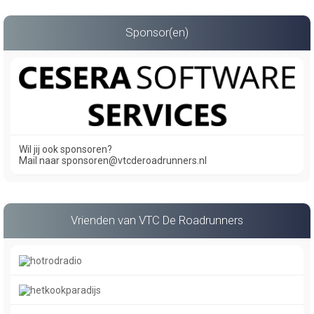
Sponsor(en)
Wil jij ook sponsoren?
Mail naar sponsoren@vtcderoadrunners.nl
Vrienden van VTC De Roadrunners