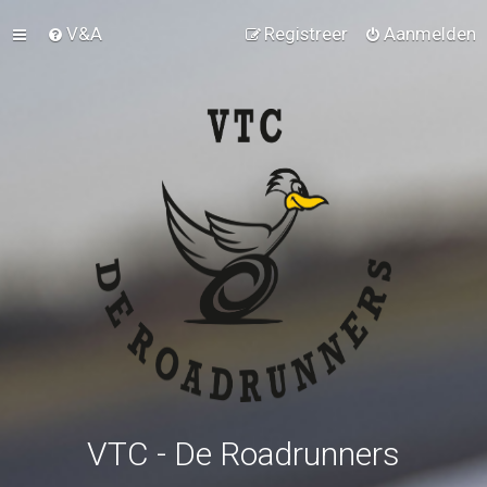
V&A
Registreer
Aanmelden
VTC - De Roadrunners