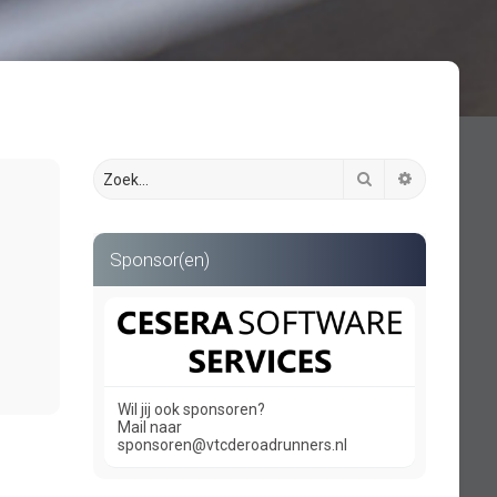
Zoek
Uitgebreid 
Sponsor(en)
Wil jij ook sponsoren?
Mail naar
sponsoren@vtcderoadrunners.nl