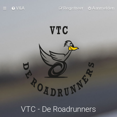
V&A
Registreer
Aanmelden
VTC - De Roadrunners