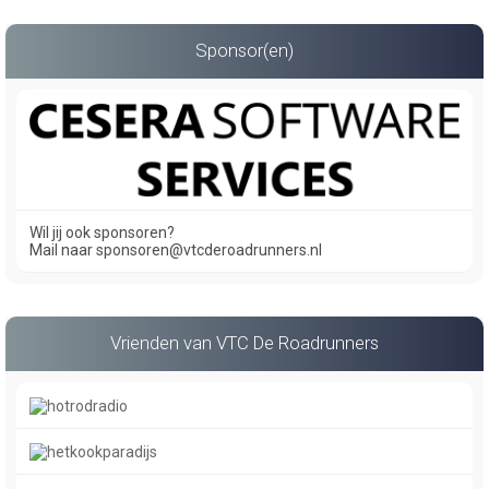
Sponsor(en)
Wil jij ook sponsoren?
Mail naar sponsoren@vtcderoadrunners.nl
Vrienden van VTC De Roadrunners