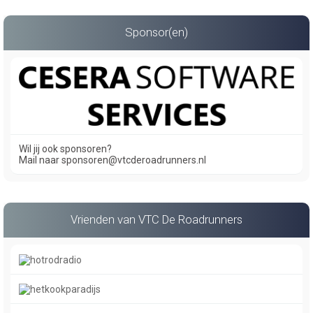
Sponsor(en)
Wil jij ook sponsoren?
Mail naar sponsoren@vtcderoadrunners.nl
Vrienden van VTC De Roadrunners