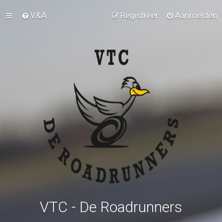
V&A
Registreer
Aanmelden
VTC - De Roadrunners