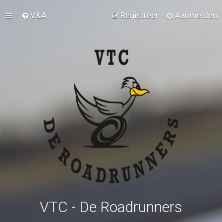
V&A
Registreer
Aanmelden
VTC - De Roadrunners