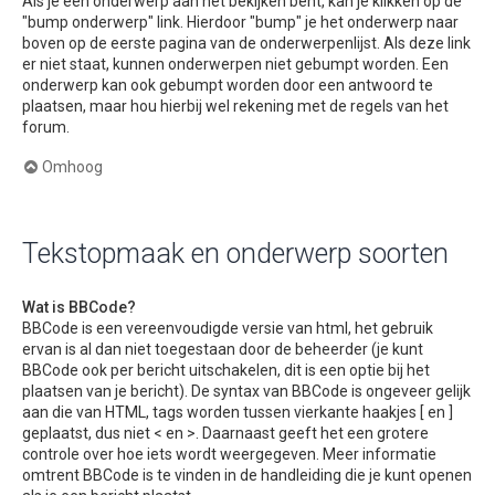
Als je een onderwerp aan het bekijken bent, kan je klikken op de
"bump onderwerp" link. Hierdoor "bump" je het onderwerp naar
boven op de eerste pagina van de onderwerpenlijst. Als deze link
er niet staat, kunnen onderwerpen niet gebumpt worden. Een
onderwerp kan ook gebumpt worden door een antwoord te
plaatsen, maar hou hierbij wel rekening met de regels van het
forum.
Omhoog
Tekstopmaak en onderwerp soorten
Wat is BBCode?
BBCode is een vereenvoudigde versie van html, het gebruik
ervan is al dan niet toegestaan door de beheerder (je kunt
BBCode ook per bericht uitschakelen, dit is een optie bij het
plaatsen van je bericht). De syntax van BBCode is ongeveer gelijk
aan die van HTML, tags worden tussen vierkante haakjes [ en ]
geplaatst, dus niet < en >. Daarnaast geeft het een grotere
controle over hoe iets wordt weergegeven. Meer informatie
omtrent BBCode is te vinden in de handleiding die je kunt openen