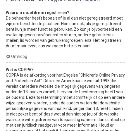
Waarom moet ik me registreren?
De beheerder heeft bepaalt of je al dan niet geregistreerd moet
zijn om berichten te plaatsen. Hoe dan ook, als je geregistreerd
bent kun je meer functies gebruiken. Zo kun je bijvoorbeeld een
avatar opgeven, privéberichten sturen, andere gebruikers e-
mailen, lid worden van gebruikersgroepen, enz. Het registreren
duurt maar even, dus we raden het zeker aan!
Omhoog
Wat is COPPA?
COPPA is de afkorting voor het Engelse "Children’s Online Privacy
and Protection Act". Dit is een Amerikaanse wet uit 1998 die
vereist dat iedere website die mogelijk gegevens van jongeren
onder de 13 jaar verzamelt, hiervoor de toestemming heeft van
de ouders. Deze toestemming moet schriftelijk of op een andere
wijze gegeven worden, zodat de ouders weten dat de website
persoonlijke gegevens van hun kind, jonger dan 13, heeft. Indien
je niet zeker bent of deze wet al dan niet op jou of de website
waarop je wil registreren van toepassing is, neem dan contact op
met een juridisch raadgever voor meer informatie. Houd er
rekening mee dat het phpBB-team geen wettelijke informatie