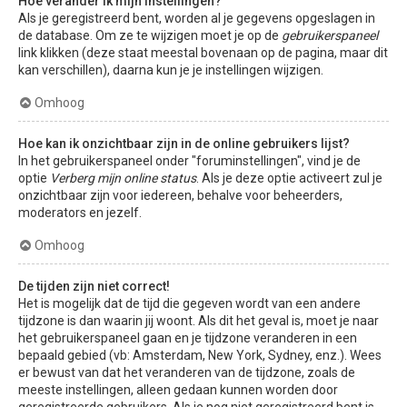
Hoe verander ik mijn instellingen?
Als je geregistreerd bent, worden al je gegevens opgeslagen in
de database. Om ze te wijzigen moet je op de
gebruikerspaneel
link klikken (deze staat meestal bovenaan op de pagina, maar dit
kan verschillen), daarna kun je je instellingen wijzigen.
Omhoog
Hoe kan ik onzichtbaar zijn in de online gebruikers lijst?
In het gebruikerspaneel onder "foruminstellingen", vind je de
optie
Verberg mijn online status
. Als je deze optie activeert zul je
onzichtbaar zijn voor iedereen, behalve voor beheerders,
moderators en jezelf.
Omhoog
De tijden zijn niet correct!
Het is mogelijk dat de tijd die gegeven wordt van een andere
tijdzone is dan waarin jij woont. Als dit het geval is, moet je naar
het gebruikerspaneel gaan en je tijdzone veranderen in een
bepaald gebied (vb: Amsterdam, New York, Sydney, enz.). Wees
er bewust van dat het veranderen van de tijdzone, zoals de
meeste instellingen, alleen gedaan kunnen worden door
geregistreerde gebruikers. Als je nog niet geregistreerd bent is