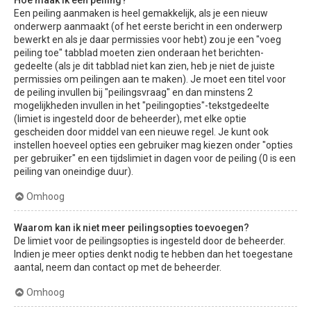
Hoe maak ik een peiling?
Een peiling aanmaken is heel gemakkelijk, als je een nieuw
onderwerp aanmaakt (of het eerste bericht in een onderwerp
bewerkt en als je daar permissies voor hebt) zou je een "voeg
peiling toe" tabblad moeten zien onderaan het berichten-
gedeelte (als je dit tabblad niet kan zien, heb je niet de juiste
permissies om peilingen aan te maken). Je moet een titel voor
de peiling invullen bij "peilingsvraag" en dan minstens 2
mogelijkheden invullen in het "peilingopties"-tekstgedeelte
(limiet is ingesteld door de beheerder), met elke optie
gescheiden door middel van een nieuwe regel. Je kunt ook
instellen hoeveel opties een gebruiker mag kiezen onder "opties
per gebruiker" en een tijdslimiet in dagen voor de peiling (0 is een
peiling van oneindige duur).
Omhoog
Waarom kan ik niet meer peilingsopties toevoegen?
De limiet voor de peilingsopties is ingesteld door de beheerder.
Indien je meer opties denkt nodig te hebben dan het toegestane
aantal, neem dan contact op met de beheerder.
Omhoog