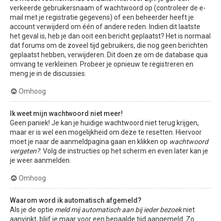
verkeerde gebruikersnaam of wachtwoord op (controleer de e-
mail met je registratie gegevens) of een beheerder heeft je
account verwijderd om één of andere reden. Indien dit laatste
het geval is, heb je dan ooit een bericht geplaatst? Het is normaal
dat forums om de zoveel tijd gebruikers, die nog geen berichten
geplaatst hebben, verwijderen. Dit doen ze om de database qua
omvang te verkleinen. Probeer je opnieuw te registreren en
meng je in de discussies.
Omhoog
Ik weet mijn wachtwoord niet meer!
Geen paniek! Je kan je huidige wachtwoord niet terug krijgen,
maar er is wel een mogelijkheid om deze te resetten. Hiervoor
moet je naar de aanmeldpagina gaan en klikken op
wachtwoord
vergeten?
. Volg de instructies op het scherm en even later kan je
je weer aanmelden.
Omhoog
Waarom word ik automatisch afgemeld?
Als je de optie
meld mij automatisch aan bij ieder bezoek
niet
aanvinkt, blijf je maar voor een bepaalde tijd aangemeld. Zo